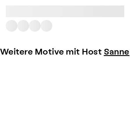
Weitere Motive mit Host
Sanne
Item
1
of
0