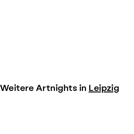
Weitere Artnights in
Leipzig
Item
1
of
0