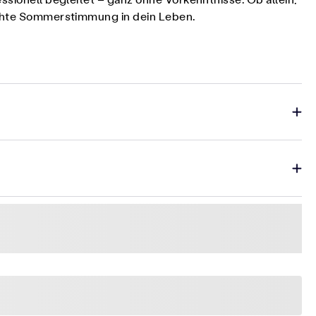
ssionell begleitet – ganz ohne Vorkenntnisse. Ob allein,
 echte Sommerstimmung in dein Leben.