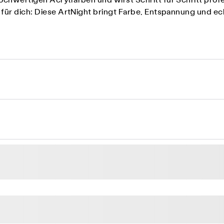
chwertigen Acrylfarben und wirst Schritt für Schritt profe
it für dich: Diese ArtNight bringt Farbe, Entspannung und