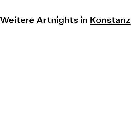
Weitere Artnights in
Konstanz
Item
1
of
0