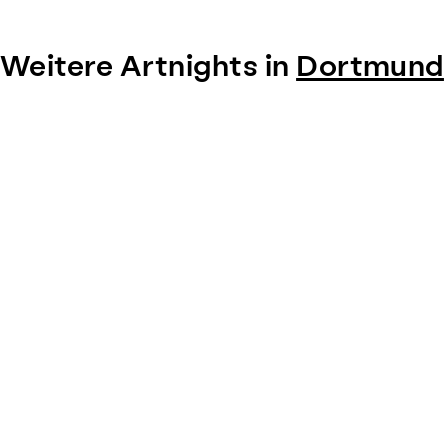
Weitere Artnights in
Dortmund
Item
1
of
0