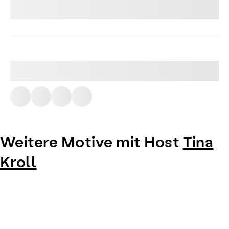
Weitere Motive mit Host
Tina
Kroll
Item
1
of