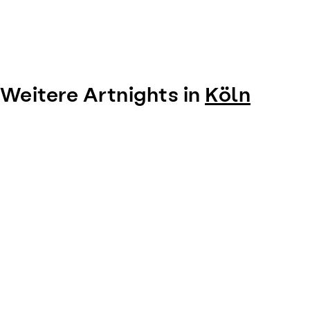
Weitere Artnights in
Köln
Item
1
of
0