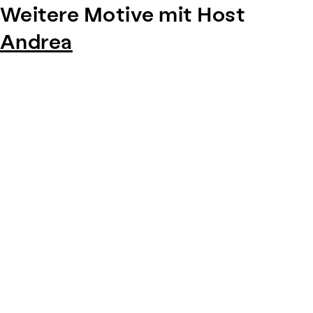
Weitere Motive mit Host
Andrea
Item
1
of
0