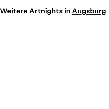
Weitere Artnights in
Augsburg
Item
1
of
0