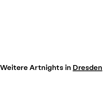
Weitere Artnights in
Dresden
Item
1
of
0