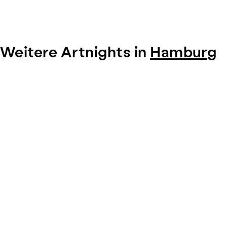
Weitere Artnights in
Hamburg
Item
1
of
0