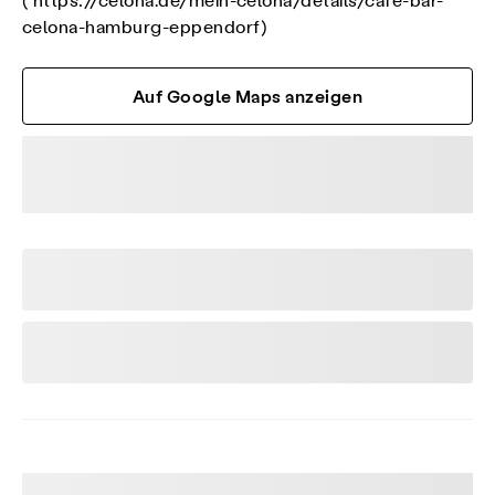
(
https://celona.de/mein-celona/details/cafe-bar-
celona-hamburg-eppendorf
)
Auf Google Maps anzeigen