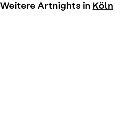
Weitere Artnights in
Köln
Item
1
of
0