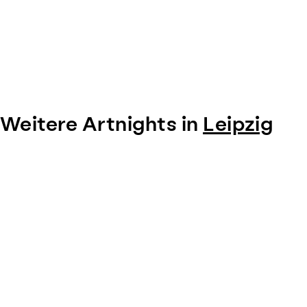
Weitere Artnights in
Leipzig
Item
1
of
0