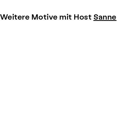
Weitere Motive mit Host
Sanne
Item
1
of
0