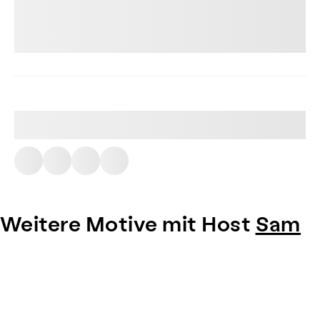
Weitere Motive mit Host
Sam
Item
1
of