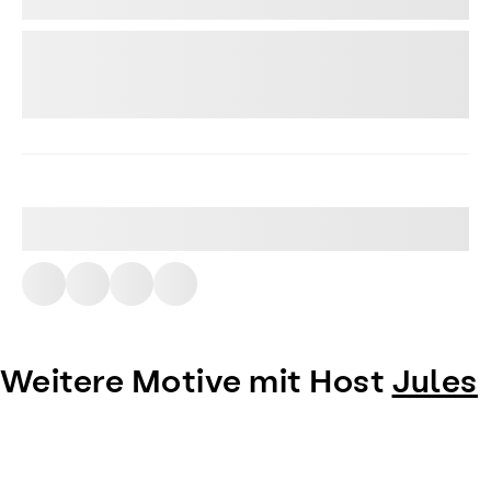
Weitere Motive mit Host
Jules
Item
1