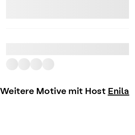
Weitere Motive mit Host
Enila
Item
1
of
0