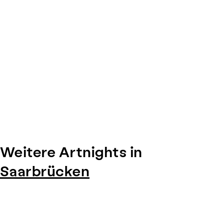
Weitere Artnights in
Saarbrücken
Item
1