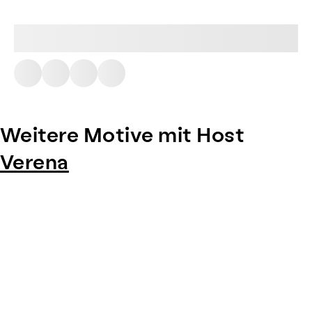
Weitere Motive mit Host
Verena
Item
1
of
0