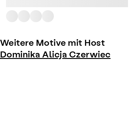
Weitere Motive mit Host
Dominika Alicja Czerwiec
Item
1
of
0