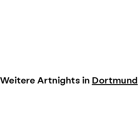
Weitere Artnights in
Dortmund
Item
1
of
0