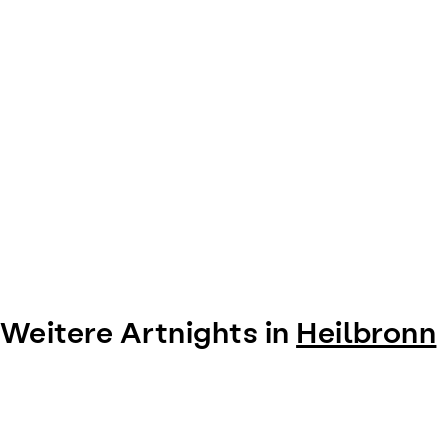
Weitere Artnights in
Heilbronn
Item
1