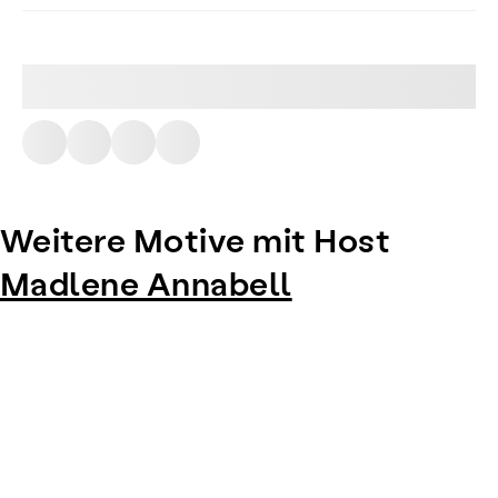
Weitere Motive mit Host
Madlene Annabell
Item
1
of
0