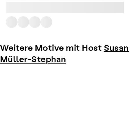
Weitere Motive mit Host
Susan
Müller-Stephan
Item
1
of
0