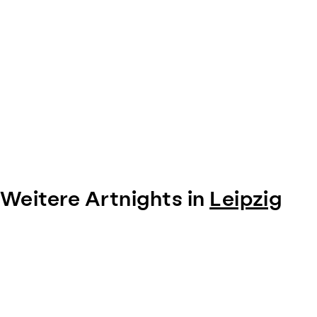
Weitere Artnights in
Leipzig
Item
1
of
0