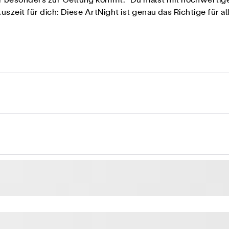
r besonders zur Geltung kommt. Du malst mit hochwertigen M
uszeit für dich: Diese ArtNight ist genau das Richtige für al