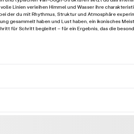
en und typischen Van-Gogh-Strukturen setzt du das intens
olle Linien verleihen Himmel und Wasser ihre charakterist
n, bei der du mit Rhythmus, Struktur und Atmosphäre experi
fahrung gesammelt haben und Lust haben, ein ikonisches Meis
ritt für Schritt begleitet – für ein Ergebnis, das die be