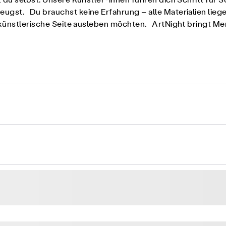
 du selbst. Unsere Künstler*innen führen dich Schritt für 
gst. Du brauchst keine Erfahrung – alle Materialien liegen
re künstlerische Seite ausleben möchten. ArtNight bringt 