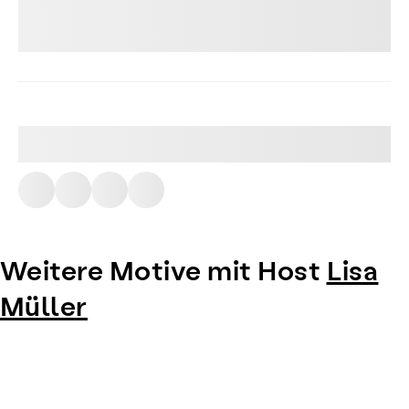
Weitere Motive mit Host
Lisa
Müller
Item
1