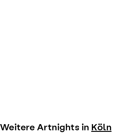
of
0
Weitere Artnights in
Köln