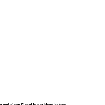
on mal einen Pinsel in der Hand hatten