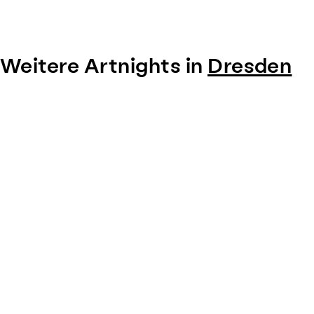
Weitere Artnights in
Dresden
Item
1
of
0