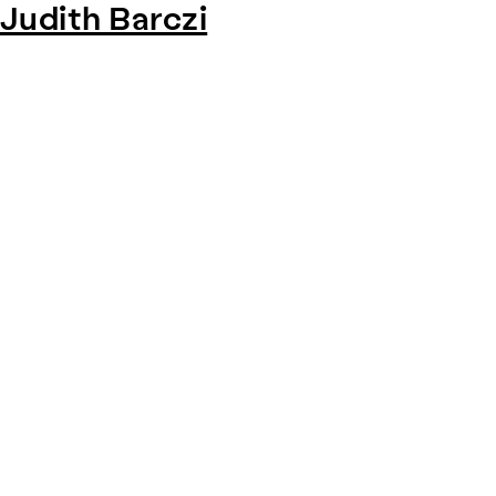
Judith Barczi
Item
1
of
0