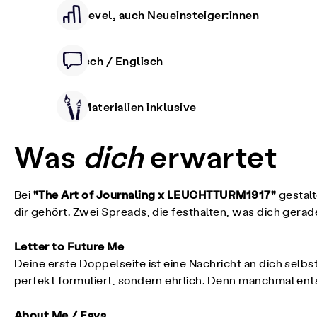
Alle Level, auch Neueinsteiger:innen
Deutsch / Englisch
Alle Materialien inklusive
Was
dich
erwartet
"The Art of Journaling x LEUCHTTURM1917"
Bei
gestal
dir gehört. Zwei Spreads, die festhalten, was dich gera
Letter to Future Me
Deine erste Doppelseite ist eine Nachricht an dich selbst
perfekt formuliert, sondern ehrlich. Denn manchmal ents
About Me / Favs