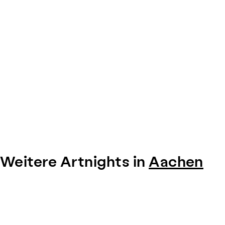
Weitere Artnights in
Aachen
Item
1
of