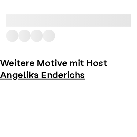
Weitere Motive mit Host
Angelika Enderichs
Item
1
of
0